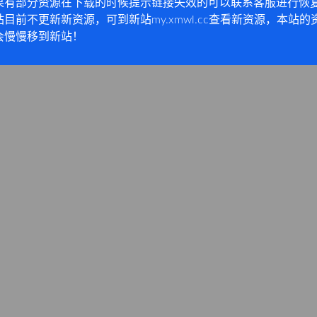
果有部分资源在下载的时候提示链接失效的可以联系客服进行恢
站目前不更新新资源，可到新站my.xmwl.cc查看新资源，本站的
会慢慢移到新站！