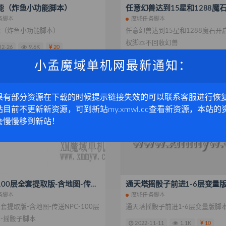
能（炸鱼小功能脚本）
务脚本
魔域任务脚本
能（炸鱼小功能脚本）
任意幻兽达到15星和1288魔石开
权脚本不回收幻兽
02-26
9.6K
20
2022-12-30
9.7K
小孟魔域单机网最新通知：
SVIP免费
果有部分资源在下载的时候提示链接失效的可以联系客服进行恢
站目前不更新新资源，可到新站my.xmwl.cc查看新资源，本站的
会慢慢移到新站！
通天塔100层全套提取版-含地图-传送NPC-100层入口脚本-摇骰子脚本
通天塔摇骰子前进1-6层变量
务脚本
魔域任务脚本
套提取版-含地图-传送NPC-100层
通天塔摇骰子前进1-6层变量版脚
-摇骰子脚本
2022-11-11
1.1K
10