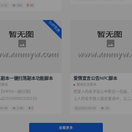
11-11
1W
30
SVIP免费
星副本一键扫荡副本功能脚本
爱情宣言公告NPC脚本
务脚本
魔域任务脚本
【VIP10一键扫荡】
把爱人的名字在心中默念一百遍，
ea]23500000|330233
上人的名字放入甜言蜜语中，让二
情怀
09-24
1.4K
5
2022-09-24
1K
加载更多