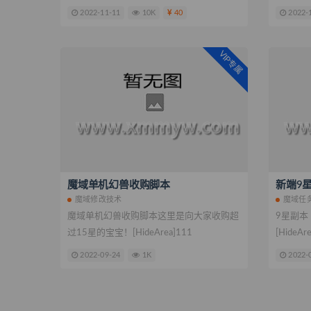
2022-11-11
10K
40
2022-
VIP专属
魔域单机幻兽收购脚本
新端9
魔域修改技术
魔域任
魔域单机幻兽收购脚本这里是向大家收购超
9星副本
过15星的宝宝！[HideArea]111
[HideAr
2022-09-24
1K
2022-