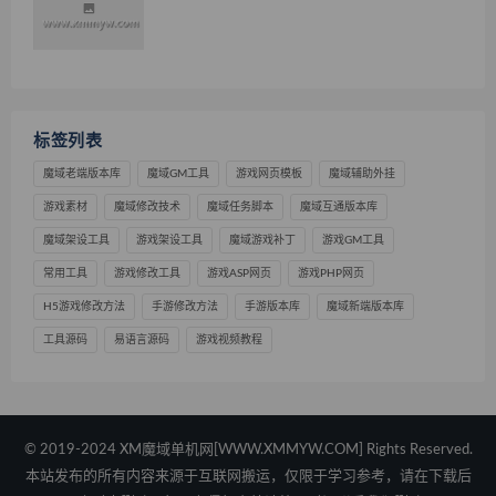
标签列表
魔域老端版本库
魔域GM工具
游戏网页模板
魔域辅助外挂
游戏素材
魔域修改技术
魔域任务脚本
魔域互通版本库
魔域架设工具
游戏架设工具
魔域游戏补丁
游戏GM工具
常用工具
游戏修改工具
游戏ASP网页
游戏PHP网页
H5游戏修改方法
手游修改方法
手游版本库
魔域新端版本库
工具源码
易语言源码
游戏视频教程
© 2019-2024 XM魔域单机网[WWW.XMMYW.COM] Rights Reserved.
本站发布的所有内容来源于互联网搬运，仅限于学习参考，请在下载后