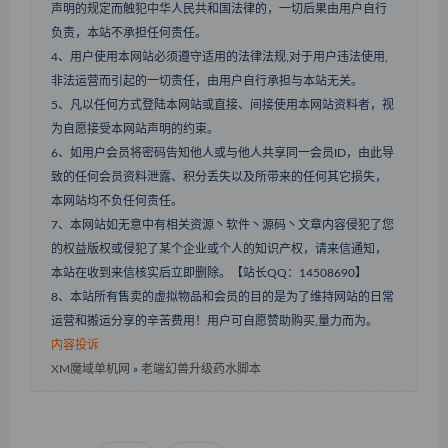
声明的规定而触犯中华人民共和国法律的，一切后果由用户自行
负责，本站不承担任何责任。
4、用户使用本网站必须遵守适用的法律法规,对于用户违法使用,
非法运营而引起的一切责任，由用户自行承担与本站无关。
5、凡以任何方式登陆本网站或直接、间接使用本网站资料者，视
为自愿接受本网站声明的约束。
6、如用户会员将密码告知他人或与他人共享同一会员ID，由此导
致的任何会员资料泄露、积分丢失以及所带来的任何其它损失，
本网站均不负任何责任。
7、本网站如无意中有相关资源丶软件丶源码丶文章内容侵犯了您
的权益版权或侵犯了某个企业或个人的知识产权，请来信通知，
本站在收到来信核实后立即删除。【站长QQ：14508690】
8、本站所有售卖的虚拟物品和会员的目的是为了维持网站的日常
运营和搬运分享的辛苦费用！用户可自愿赞助购买,量力而为。
内容投诉
XM魔域单机网
»
老端幻兽升级药水脚本