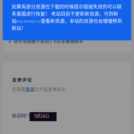
任意幻兽达到15星和1288魔石开启三宠特权脚本|不回收幻兽
如果有部分资源在下载的时候提示链接失效的可以联
魔域通天塔100层脚本，掷骰子看运气进入下一层脚本任务
系客服进行恢复！ 老站目前不更新新资源，可到新
通天塔100层全套变量版-含地图-传送NPC-摇骰子变量脚本-地图音乐
站my.xmwl.cc查看新资源，本站的资源也会慢慢移到
新站！
通天塔100层全套提取版-含地图-传送NPC-100层入口脚本-摇骰子脚本
通天塔摇骰子前进1-6层变量版脚本
发表评论
您需要
登录
后才能发表评论
验证码(*)