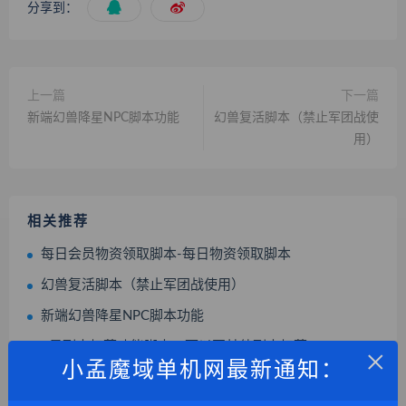
分享到：
上一篇
下一篇
新端幻兽降星NPC脚本功能
幻兽复活脚本（禁止军团战使
用）
相关推荐
每日会员物资领取脚本-每日物资领取脚本
幻兽复活脚本（禁止军团战使用）
新端幻兽降星NPC脚本功能
9星副本扫荡功能脚本，可以写其他副本扫荡
×
小孟魔域单机网最新通知：
钓鱼功能（炸鱼小功能脚本）