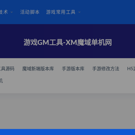
技术
活动脚本
游戏常用工具
游戏GM工具-XM魔域单机网
工具源码
魔域新端版本库
手游版本库
手游修改方法
H
常用工具
游戏GM工具
魔域游戏补丁
游戏架设工具
魔
机
游戏素材
魔域辅助外挂
游戏网页模板
魔域GM工具
魔