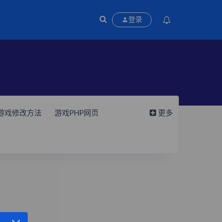
登录
5游戏修改方法
游戏PHP网页
更多
域架设工具
魔域互通版本库
域老端版本库