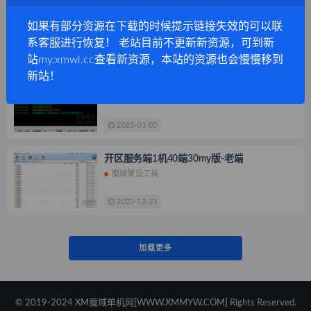
135魔域服务端配套DLL补丁
魔域任务脚本
魔域修改技术
魔域架设工具
魔域游戏补丁
如果有部分资源在下载的时候提示链接失效的可以联
游戏素材
魔域辅助外挂
系客服进行恢复！ 老站目前不更新新资源，可到新
游戏网页模板
魔域GM工具
2025-05-10
站my.xmwl.cc查看新资源，本站的资源也会慢慢移到
魔域老端版本库
新站！
898MY最新ACC网关和插件和登录器生成器
魔域架设工具
2023-01-02
开区服务端1机40端30my版-老端
魔域架设工具
2022-12-23
加载更多
© 2019-2024 XM魔域单机网[WWW.XMMYW.COM] Rights Reserved.