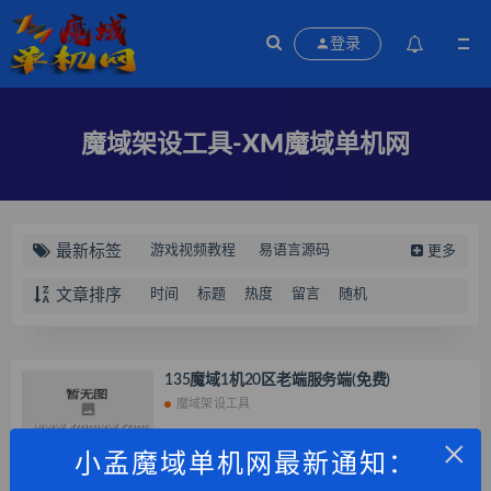
登录
魔域架设工具-XM魔域单机网
最新标签
游戏视频教程
易语言源码
更多
工具源码
魔域新端版本库
文章排序
时间
标题
热度
留言
随机
手游版本库
手游修改方法
H5游戏修改方法
游戏PHP网页
游戏asp网页
游戏修改工具
135魔域1机20区老端服务端(免费)
魔域架设工具
常用工具
游戏GM工具
×
魔域游戏补丁
游戏架设工具
2025-05-10
小孟魔域单机网最新通知：
魔域架设工具
魔域互通版本库