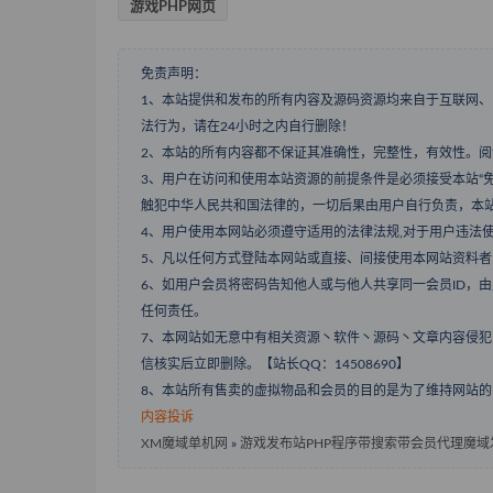
游戏PHP网页
免责声明：
1、本站提供和发布的所有内容及源码资源均来自于互联网
法行为，请在24小时之内自行删除！
2、本站的所有内容都不保证其准确性，完整性，有效性。
3、用户在访问和使用本站资源的前提条件是必须接受本站“
触犯中华人民共和国法律的，一切后果由用户自行负责，本
4、用户使用本网站必须遵守适用的法律法规,对于用户违法
5、凡以任何方式登陆本网站或直接、间接使用本网站资料
6、如用户会员将密码告知他人或与他人共享同一会员ID，
任何责任。
7、本网站如无意中有相关资源丶软件丶源码丶文章内容侵
信核实后立即删除。【站长QQ：14508690】
8、本站所有售卖的虚拟物品和会员的目的是为了维持网站的
内容投诉
XM魔域单机网
»
游戏发布站PHP程序带搜索带会员代理魔域