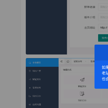
如
老
也