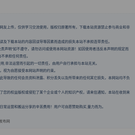
、网友上传，仅供学习交流使用，版权归原著所有，下载本站资源禁止参与商业和非
阅读及下载本站的内容因误导等因素而造成的损失本站不承担连带责任。
免责声明”如不遵守，请勿访问或使用本网站资源！如因使用者违反本声明的规定而
站不承担任何责任。
使用,非法运营而引起的一切责任，由用户自行承担与本站无关。
者，视为自愿接受本网站声明的约束。
由此导致的任何会员资料泄露、积分丢失以及所带来的任何其它损失，本网站均不负
犯了您的权益版权或侵犯了某个企业或个人的知识产权，请来信通知，本站在收到来
日常运营和搬运分享的辛苦费用！用户可自愿赞助购买,量力而为。
发布网