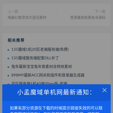
上一篇
下一篇
电脑幻兽宝宝大皇冠素材
登录器皮肤黄金龙源码
相关推荐
135魔域1机20区老端服务端(免费)
135魔域服务端配套DLL补丁
兔年最新宝宝兔年兽素材含特效素材
898MY最新ACC网关和插件和登录器生成器
开区服务端1机40端30my版-老端
×
小孟魔域单机网最新通知：
复古版魔域登陆背景素材
怀旧版魔域登录背景
如果有部分资源在下载的时候提示链接失效的可以联
紫霞和青霞仙子幻兽模型,进化模型,幻兽头像,幻兽蛋素材