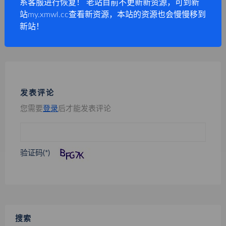
系客服进行恢复！ 老站目前不更新新资源，可到新
魔兽风格登录器皮肤
站my.xmwl.cc查看新资源，本站的资源也会慢慢移到
新站！
1640引擎1机10区端商业破解版
发表评论
您需要
登录
后才能发表评论
验证码(*)
搜索