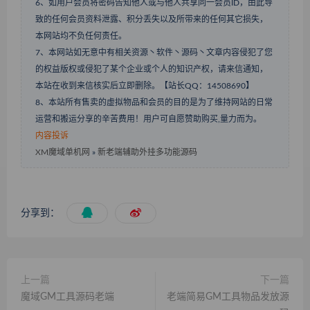
6、如用户会员将密码告知他人或与他人共享同一会员ID，由此导
致的任何会员资料泄露、积分丢失以及所带来的任何其它损失，
本网站均不负任何责任。
7、本网站如无意中有相关资源丶软件丶源码丶文章内容侵犯了您
的权益版权或侵犯了某个企业或个人的知识产权，请来信通知，
本站在收到来信核实后立即删除。【站长QQ：14508690】
8、本站所有售卖的虚拟物品和会员的目的是为了维持网站的日常
运营和搬运分享的辛苦费用！用户可自愿赞助购买,量力而为。
内容投诉
XM魔域单机网
»
新老端辅助外挂多功能源码
分享到：
上一篇
下一篇
魔域GM工具源码老端
老端简易GM工具物品发放源