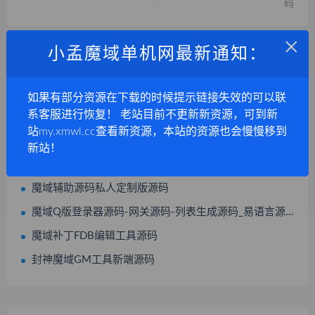
码
×
小孟魔域单机网最新通知：
相关推荐
魔域sf合区工具源码
如果有部分资源在下载的时候提示链接失效的可以联
系客服进行恢复！ 老站目前不更新新资源，可到新
老端简易GM工具物品发放源码
站my.xmwl.cc查看新资源，本站的资源也会慢慢移到
魔域GM工具源码老端
新站！
139魔域GM工具源码,注册授权源码,加宝宝工具源码
魔域辅助源码私人定制版源码
魔域Q版登录器源码-网关源码-列表生成源码_易语言源码
魔域补丁FDB编辑工具源码
封神魔域GM工具新端源码