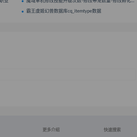
七职业
魔域单机修改技能升级次数-修改带宠数量-修改孵化格子数量-修改孵出来宝宝星数
霸王虞姬幻兽数据库cq_itemtype数据
更多介绍
快速搜索