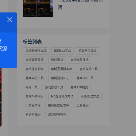
军团表字段对应等级待
遇
×
复！
标签列表
资源
魔域老端版本库
魔域GM工具
游戏网页模板
魔域辅助外挂
游戏素材
魔域修改技术
魔域任务脚本
魔域互通版本库
魔域架设工具
游戏架设工具
魔域游戏补丁
游戏GM工具
常用工具
游戏修改工具
游戏ASP网页
游戏PHP网页
H5游戏修改方法
手游修改方法
手游版本库
魔域新端版本库
工具源码
易语言源码
游戏视频教程