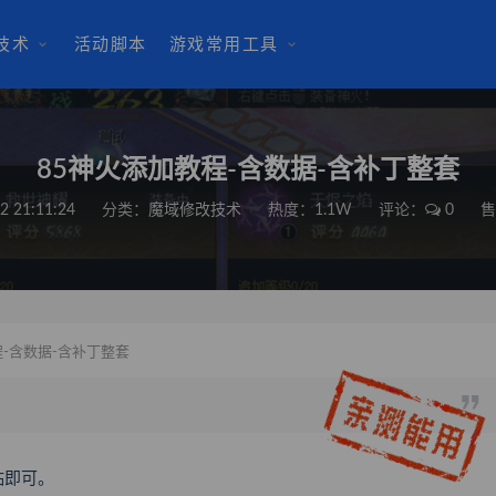
技术
活动脚本
游戏常用工具
85神火添加教程-含数据-含补丁整套
2 21:11:24
分类：
魔域修改技术
热度：1.1W
评论：
0
售
-含数据-含补丁整套
贴即可。