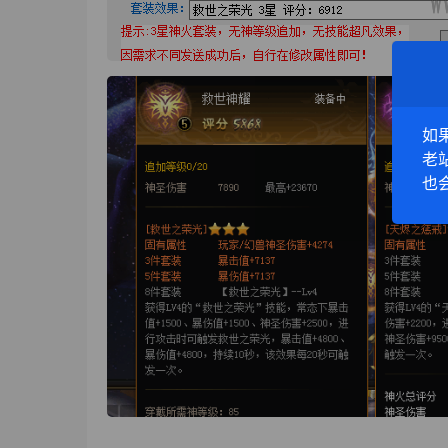
如
老
也