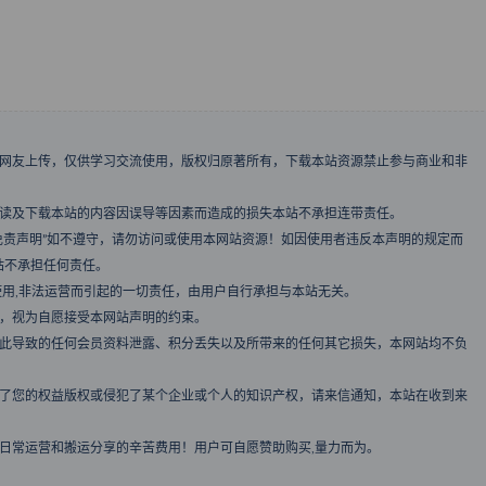
、网友上传，仅供学习交流使用，版权归原著所有，下载本站资源禁止参与商业和非
阅读及下载本站的内容因误导等因素而造成的损失本站不承担连带责任。
免责声明”如不遵守，请勿访问或使用本网站资源！如因使用者违反本声明的规定而
站不承担任何责任。
使用,非法运营而引起的一切责任，由用户自行承担与本站无关。
者，视为自愿接受本网站声明的约束。
由此导致的任何会员资料泄露、积分丢失以及所带来的任何其它损失，本网站均不负
犯了您的权益版权或侵犯了某个企业或个人的知识产权，请来信通知，本站在收到来
日常运营和搬运分享的辛苦费用！用户可自愿赞助购买,量力而为。