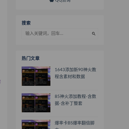
QQ咨询
搜索
热门文章
1643添加新90神火教
程含素材和数据
套
85神火添加教程-含数
据-含补丁整套
爆率卡BS爆率翻倍脚