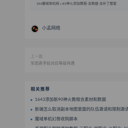
XM魔域单机网
»
85神火添加教程-含数据-含补丁整套
小孟网络
上一篇
军团表字段对应等级待遇
相关推荐
1643添加新90神火教程含素材和数据
新端怎么取消副本地图里面的队伍邀请和限制邀
魔域单机幻兽收购脚本