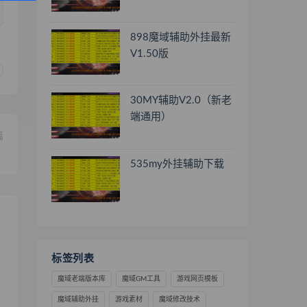
898魔域辅助外挂最新
V1.50版
30MY辅助V2.0（新老
端通用）
篇
】
535my外挂辅助下载
标签列表
魔域老端版本库
魔域GM工具
游戏网页模板
魔域辅助外挂
游戏素材
魔域修改技术