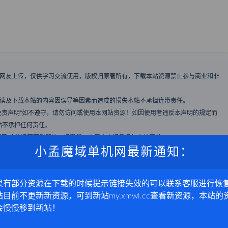
、网友上传，仅供学习交流使用，版权归原著所有，下载本站资源禁止参与商业和非
阅读及下载本站的内容因误导等因素而造成的损失本站不承担连带责任。
免责声明”如不遵守，请勿访问或使用本网站资源！如因使用者违反本声明的规定而
站不承担任何责任。
使用,非法运营而引起的一切责任，由用户自行承担与本站无关。
小孟魔域单机网最新通知：
者，视为自愿接受本网站声明的约束。
由此导致的任何会员资料泄露、积分丢失以及所带来的任何其它损失，本网站均不负
果有部分资源在下载的时候提示链接失效的可以联系客服进行恢
犯了您的权益版权或侵犯了某个企业或个人的知识产权，请来信通知，本站在收到来
站目前不更新新资源，可到新站my.xmwl.cc查看新资源，本站的
会慢慢移到新站！
日常运营和搬运分享的辛苦费用！用户可自愿赞助购买,量力而为。