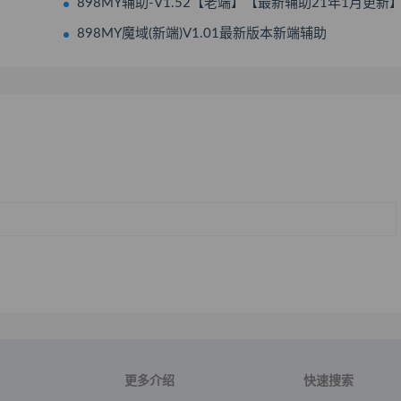
898MY辅助-V1.52【老端】【最新辅助21年1月更新
898MY魔域(新端)V1.01最新版本新端辅助
更多介绍
快速搜索