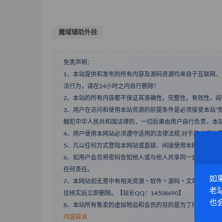
魔域辅助外挂
免责声明：
1、本站提供和发布的所有内容及源码资源均来自于互联网
法行为，请在24小时之内自行删除！
2、本站的所有内容都不保证其准确性，完整性，有效性。
3、用户在访问和使用本站资源的前提条件是必须接受本站“
触犯中华人民共和国法律的，一切后果由用户自行负责，本
4、用户使用本网站必须遵守适用的法律法规,对于用户违法
5、凡以任何方式登陆本网站或直接、间接使用本网站资料
6、如用户会员将密码告知他人或与他人共享同一会员ID，
任何责任。
如
7、本网站如无意中有相关资源丶软件丶源码丶文章内容侵
老
信核实后立即删除。【站长QQ：14508690】
也
8、本站所有售卖的虚拟物品和会员的目的是为了维持网站的
内容投诉