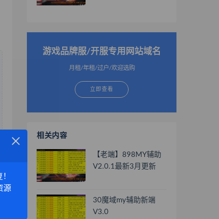
游戏品牌服/开服专用网站域名
月租/年租/过户/欢迎选购
立即查看
×
相关内容
【老端】898MY辅助
V2.0.1最新3月更新
复！
资源
30魔域my辅助新端
V3.0