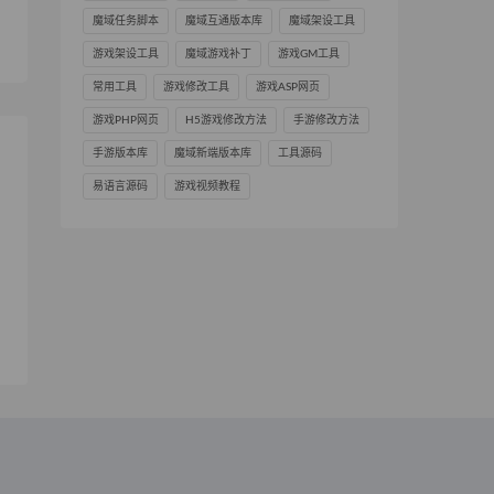
】
魔域任务脚本
魔域互通版本库
魔域架设工具
游戏架设工具
魔域游戏补丁
游戏GM工具
常用工具
游戏修改工具
游戏ASP网页
游戏PHP网页
H5游戏修改方法
手游修改方法
手游版本库
魔域新端版本库
工具源码
易语言源码
游戏视频教程