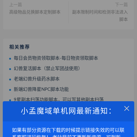
上一篇
下一篇
高级物品兑换脚本定制脚本
副本限制时间和检测非法进入
脚本
相关推荐
每日会员物资领取脚本-每日物资领取脚本
幻兽复活脚本（禁止军团战使用）
老端幻兽升级药水脚本
新端幻兽降星NPC脚本功能
9星副本扫荡功能脚本，可以写其他副本扫荡
×
小孟魔域单机网最新通知：
钓鱼功能（炸鱼小功能脚本）
任意幻兽达到15星和1288魔石开启三宠特权脚本|不回收幻兽
如果有部分资源在下载的时候提示链接失效的可以联
魔域通天塔100层脚本，掷骰子看运气进入下一层脚本任务