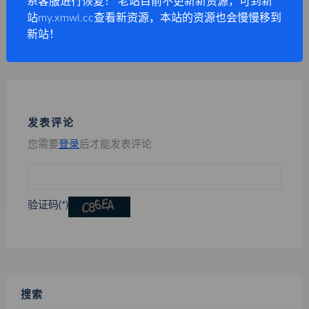
系客服进行恢复！ 老站目前不更新新资源，可到新
通天塔100层全套变量版-含地图-传送NPC-摇骰子变量脚本-地图音乐
站my.xmwl.cc查看新资源，本站的资源也会慢慢移到
通天塔100层全套提取版-含地图-传送NPC-100层入口脚本-摇骰子脚本
新站！
发表评论
您需要
登录
后才能发表评论
验证码(*)
搜索