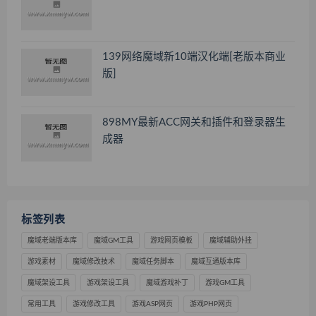
139网络魔域新10端汉化端[老版本商业
版]
898MY最新ACC网关和插件和登录器生
成器
标签列表
魔域老端版本库
魔域GM工具
游戏网页模板
魔域辅助外挂
游戏素材
魔域修改技术
魔域任务脚本
魔域互通版本库
魔域架设工具
游戏架设工具
魔域游戏补丁
游戏GM工具
常用工具
游戏修改工具
游戏ASP网页
游戏PHP网页