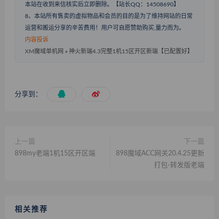
本站在收到来信核实后立即删除。【站长QQ：14508690】
8、本站所有售卖的虚拟物品和会员的目的是为了维持网站的日常
运营和搬运分享的辛苦费用！用户可自愿赞助购买,量力而为。
内容投诉
XM魔域单机网
»
神火新端4.3完整1机15区开区新端【已配置好】
分享到：
上一篇
下一篇
898my老端1机15区开区端
898魔域ACC网关20.4.25更新
打包-转发版老端
相关推荐