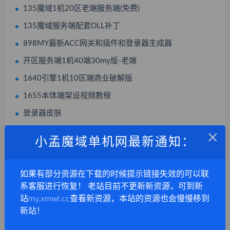
135魔域1机20区老端服务端(免费)
135魔域服务端配套DLL补丁
898MY最新ACC网关和插件和登录器生成器
开区服务端1机40端30my版-老端
1640引擎1机10区端商业破解版
1655本体端架设视频教程
登录器皮肤
×
1655手游Apk一键修改编辑工具
小孟魔域单机网最新通知：
数据库管理工具免注册免费版
898my最新网关Acc-包含插件6.0登录器生成补丁生成工具
如果有部分资源在下载的时候提示链接失效的可以联
系客服进行恢复！ 老站目前不更新新资源，可到新
站my.xmwl.cc查看新资源，本站的资源也会慢慢移到
新站！